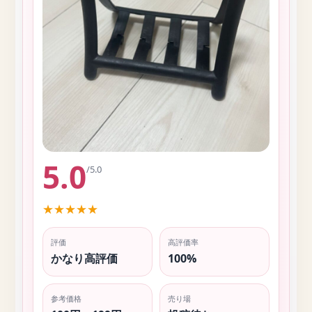
5.0
/5.0
★
★
★
★
★
評価
高評価率
かなり高評価
100%
参考価格
売り場