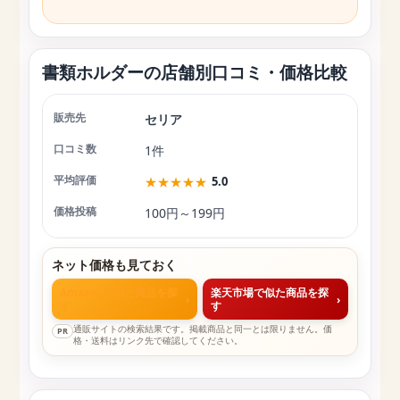
書類ホルダーの店舗別口コミ・価格比較
セリア
店舗
口コミ数
平均評価
価格投稿
1件
★
★
★
★
★
5.0
100円～199円
ネット価格も見ておく
Amazonで似た商品を探
楽天市場で似た商品を探
›
›
す
す
通販サイトの検索結果です。掲載商品と同一とは限りません。価
PR
格・送料はリンク先で確認してください。