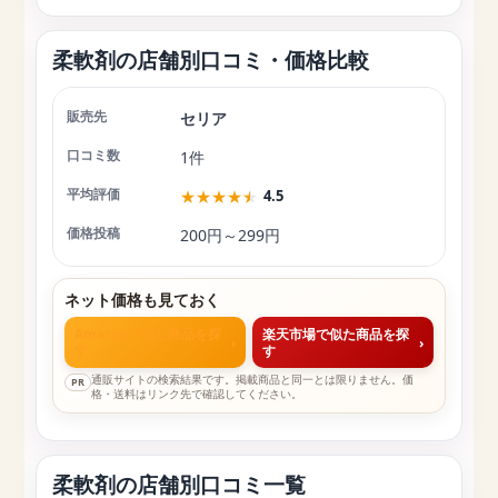
柔軟剤の店舗別口コミ・価格比較
セリア
店舗
口コミ数
平均評価
価格投稿
1件
★
★
★
★
★
4.5
200円～299円
ネット価格も見ておく
Amazonで似た商品を探
楽天市場で似た商品を探
›
›
す
す
通販サイトの検索結果です。掲載商品と同一とは限りません。価
PR
格・送料はリンク先で確認してください。
柔軟剤の店舗別口コミ一覧