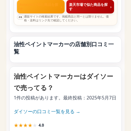
Amazonで似た商品を探
楽天市場で似た商品を探
›
›
す
す
通販サイトの検索結果です。掲載商品と同一とは限りません。価
PR
格・送料はリンク先で確認してください。
油性ペイントマーカーの店舗別口コミ一
覧
油性ペイントマーカーはダイソー
で売ってる？
1件の投稿があります。最終投稿：
2025年5月7日
ダイソーの口コミ一覧を見る →
★
★
★
★
★
4.0