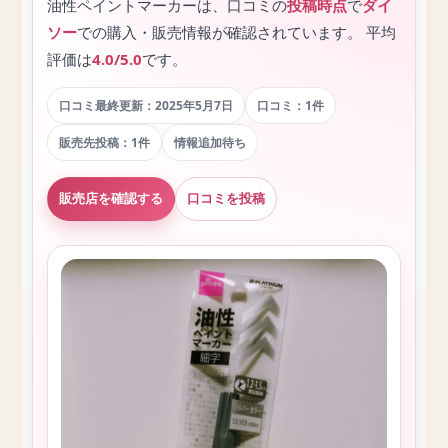
油性ペイントマーカーは、口コミの
投稿時点
で
ダイ
ソー
での購入・販売情報が確認されています。 平均
評価は
4.0/5.0
です。
口コミ最終更新：2025年5月7日
口コミ：1件
販売先投稿：1件
情報追加待ち
販売店を確認する
口コミを投稿