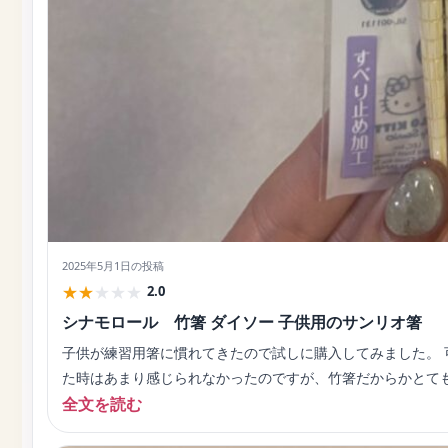
2025年5月1日
の投稿
★
★
★
★
★
2.0
シナモロール 竹箸 ダイソー 子供用のサンリオ箸
子供が練習用箸に慣れてきたので試しに購入してみました。 
た時はあまり感じられなかったのですが、竹箸だからかとて
全文を読む