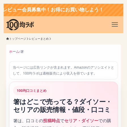
員募集中！お得にお買い物しよう！
トップページ
レビューまとめ
ホーム
›
箸
当ページには広告リンクが含まれます。Amazonのアソシエイトと
して、100均ラボは適格販売により収入を得ています。
100均口コミまとめ
箸はどこで売ってる？ダイソー・
セリアの販売情報・値段・口コミ
箸は、口コミの
投稿時点
で
セリア・ダイソー
での購