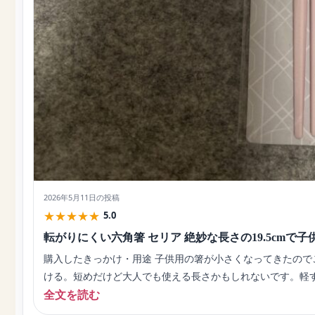
2026年5月11日
の投稿
★
★
★
★
★
5.0
転がりにくい六角箸 セリア 絶妙な長さの19.5cmで
購入したきっかけ・用途 子供用の箸が小さくなってきたの
ける。短めだけど大人でも使える長さかもしれないです。軽
全文を読む