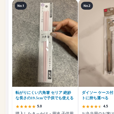
No.1
No.2
転がりにくい六角箸 セリア 絶妙
ダイソー ケース付
な長さの19.5cmで子供でも使える
トに持ち運べる
★
★
★
★
★
★
★
★
★
★
5.0
4.5
購入したきっかけ・用途 子供用
お弁当用のお箸