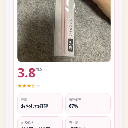
3.8
/5.0
★
★
★
★
★
評価
高評価率
おおむね好評
67%
参考価格
売り場