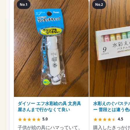
No.1
No.2
ダイソー エフ水彩絵の具 文房具
水彩えのぐパステ
屋さんまで行かなくて良い
ー 普段とは違う
び
★
★
★
★
★
★
★
★
★
★
5.0
4.5
子供が絵の具にハマっていて、
購入したきっかけ