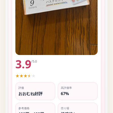
3.9
/5.0
★
★
★
★
★
評価
高評価率
おおむね好評
67%
参考価格
売り場