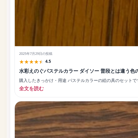
2025年7月29日
の投稿
★
★
★
★
★
4.5
水彩えのぐパステルカラー ダイソー 普段とは違う色
購入したきっかけ・用途 パステルカラーの絵の具のセットで
全文を読む