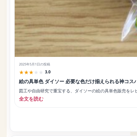
2025年5月1日
の投稿
★
★
★
★
★
3.0
絵の具単色 ダイソー 必要な色だけ揃えられる神コス
図工や自由研究で重宝する、ダイソーの絵の具単色販売をレビ
全文を読む