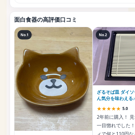
面白食器の高評価口コミ
No.1
No.2
ざるそば皿 ダイソ
ん気分を味わえる
★
★
★
★
★
5.0
2年前に購入！ 
一目惚れでした！
ィで何と110円な