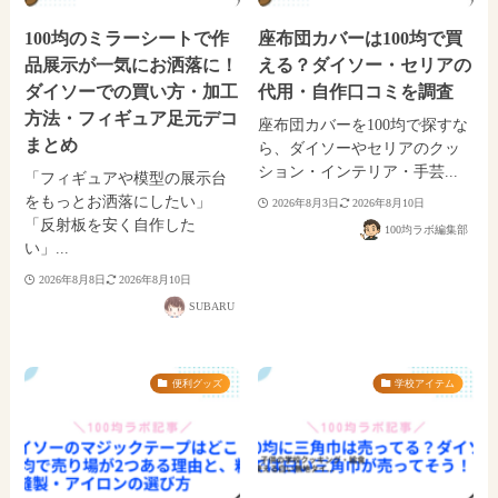
100均のミラーシートで作
座布団カバーは100均で買
品展示が一気にお洒落に！
える？ダイソー・セリアの
ダイソーでの買い方・加工
代用・自作口コミを調査
方法・フィギュア足元デコ
座布団カバーを100均で探すな
まとめ
ら、ダイソーやセリアのクッ
ション・インテリア・手芸...
「フィギュアや模型の展示台
をもっとお洒落にしたい」
2026年8月3日
2026年8月10日
「反射板を安く自作した
100均ラボ編集部
い」...
2026年8月8日
2026年8月10日
SUBARU
便利グッズ
学校アイテム