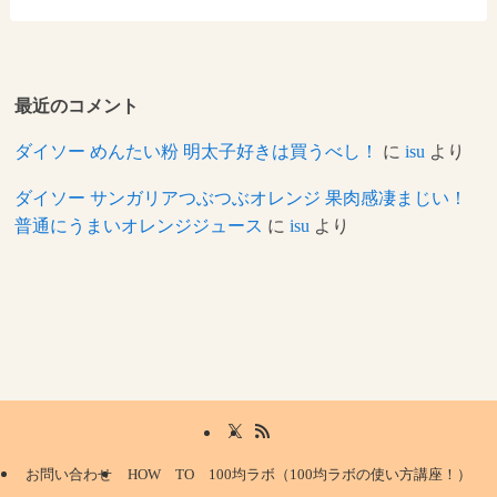
最近のコメント
ダイソー めんたい粉 明太子好きは買うべし！
に
isu
より
ダイソー サンガリアつぶつぶオレンジ 果肉感凄まじい！
普通にうまいオレンジジュース
に
isu
より
お問い合わせ
HOW TO 100均ラボ（100均ラボの使い方講座！）