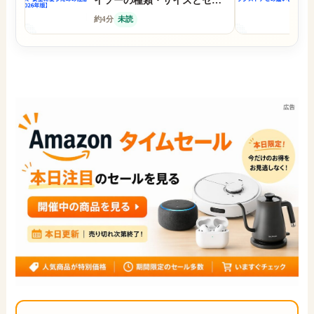
イソーの種類・サイズとセリ
レ
ア・キャンドゥの在庫、安全
ー
約4分
未読
約
に使うための注意点まとめ
ス
【2026年版】