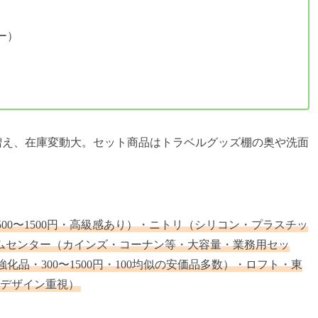
ー）
増え、在庫変動大。セット商品はトラベルグッズ棚の奥や洗面
00〜1500円・高級感あり）・ニトリ（シリコン・プラスチッ
ホームセンター（カインズ・コーナン等・大容量・業務用セッ
防止強化品・300〜1500円・100均似の安価品多数）・ロフト・東
・デザイン重視）