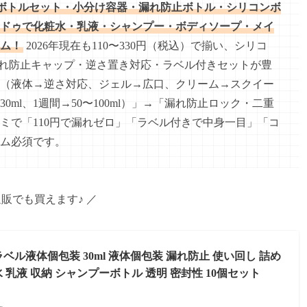
ルボトルセット・小分け容器・漏れ防止ボトル・シリコンボ
ドゥで化粧水・乳液・シャンプー・ボディソープ・メイ
ム！
2026年現在も110〜330円（税込）で揃い、シリコ
漏れ防止キャップ・逆さ置き対応・ラベル付きセットが豊
（液体→逆さ対応、ジェル→広口、クリーム→スクイー
ml、1週間→50〜100ml）」→「漏れ防止ロック・二重
ミで「110円で漏れゼロ」「ラベル付きで中身一目」「コ
ム必須です。
通販でも買えます♪ ／
ラベル液体個包装 30ml 液体個包装 漏れ防止 使い回し 詰め
 乳液 収納 シャンプーボトル 透明 密封性 10個セット