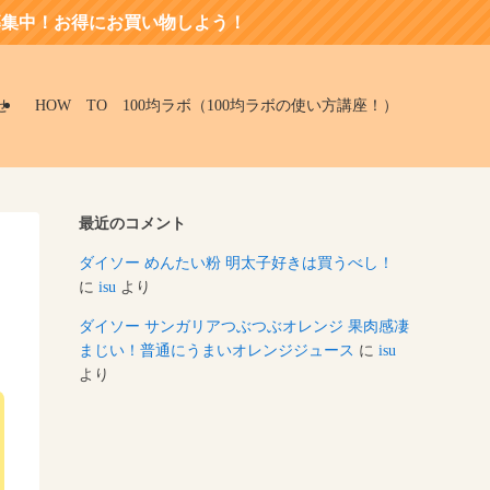
にお買い物しよう！
せ
HOW TO 100均ラボ（100均ラボの使い方講座！）
最近のコメント
て
ダイソー めんたい粉 明太子好きは買うべし！
に
isu
より
ダイソー サンガリアつぶつぶオレンジ 果肉感凄
まじい！普通にうまいオレンジジュース
に
isu
より