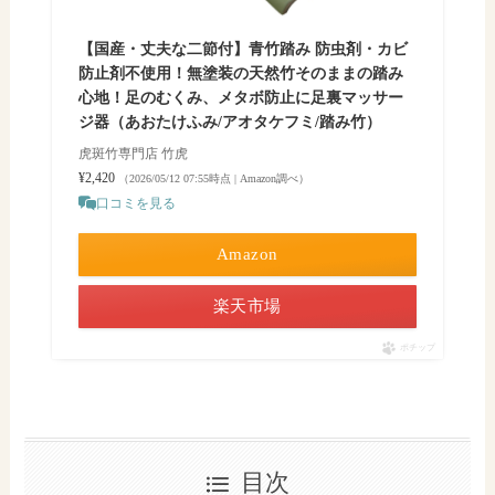
【国産・丈夫な二節付】青竹踏み 防虫剤・カビ
防止剤不使用！無塗装の天然竹そのままの踏み
心地！足のむくみ、メタボ防止に足裏マッサー
ジ器（あおたけふみ/アオタケフミ/踏み竹）
虎斑竹専門店 竹虎
¥2,420
（2026/05/12 07:55時点 | Amazon調べ）
口コミを見る
Amazon
楽天市場
ポチップ
目次