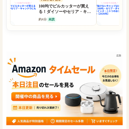
100均でピルカッターが買え
炭
る！ダイソーやセリア・キャ
セ
ンドウにもある？
ン
約4分
未読
約