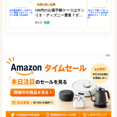
内容が近い記事
100均のお薬手帳ケースはサン
ポ
リオ・ディズニー豊富？ダイ
イ
ソー・セリア・キャンドゥ比
の
約4分
未読
約
較【2026年】
ト
年