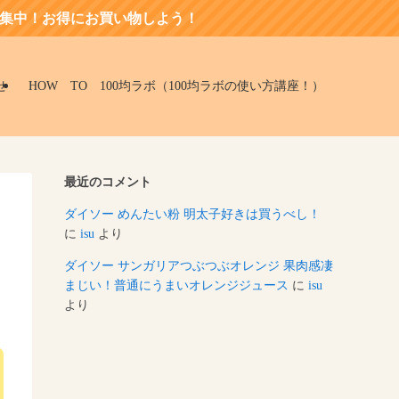
お買い物しよう！
せ
HOW TO 100均ラボ（100均ラボの使い方講座！）
最近のコメント
ダイソー めんたい粉 明太子好きは買うべし！
に
isu
より
ダイソー サンガリアつぶつぶオレンジ 果肉感凄
まじい！普通にうまいオレンジジュース
に
isu
より