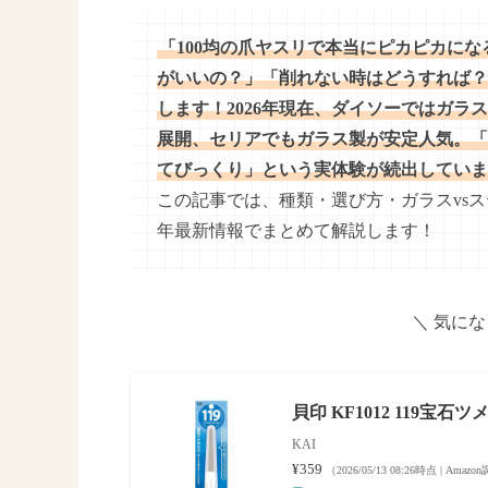
「100均の爪ヤスリで本当にピカピカに
がいいの？」「削れない時はどうすれば？
します！2026年現在、ダイソーではガラス
展開、セリアでもガラス製が安定人気。「
てびっくり」という実体験が続出していま
この記事では、種類・選び方・ガラスvsス
年最新情報でまとめて解説します！
＼ 気に
貝印 KF1012 119宝石ツ
KAI
¥359
（2026/05/13 08:26時点 | Amaz