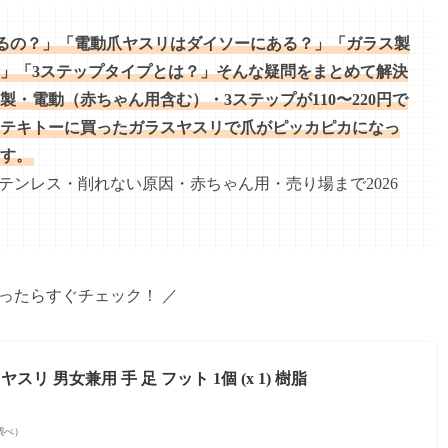
なるの？」「電動爪ヤスリはダイソーにある？」「ガラス製
」「3ステップタイプとは？」そんな疑問をまとめて解決
製・電動（赤ちゃん用含む）・3ステップが110〜220円で
テキトーに買ったガラスヤスリで爪がピッカピカになっ
す。
テンレス・削れない原因・赤ちゃん用・売り場まで2026
なったらすぐチェック！ ／
メヤスリ 男女兼用 手 足 フット 1個 (x 1) 樹脂
on調べ）