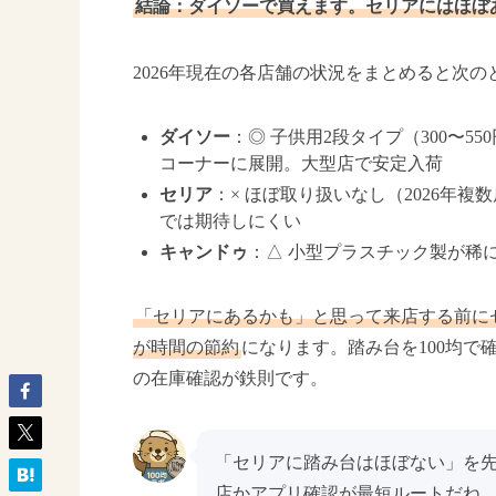
結論：ダイソーで買えます。セリアにはほぼ
2026年現在の各店舗の状況をまとめると次の
ダイソー
：◎ 子供用2段タイプ（300〜5
コーナーに展開。大型店で安定入荷
セリア
：× ほぼ取り扱いなし（2026年
では期待しにくい
キャンドゥ
：△ 小型プラスチック製が稀
「セリアにあるかも」と思って来店する前に
が時間の節約
になります。踏み台を100均
の在庫確認が鉄則です。
「セリアに踏み台はほぼない」を
店かアプリ確認が最短ルートだね