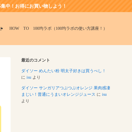
にお買い物しよう！
せ
HOW TO 100均ラボ（100均ラボの使い方講座！）
最近のコメント
ダイソー めんたい粉 明太子好きは買うべし！
に
isu
より
ダイソー サンガリアつぶつぶオレンジ 果肉感凄
まじい！普通にうまいオレンジジュース
に
isu
より