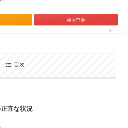
on調べ）
楽天市場
ポチップ
目次
の正直な状況