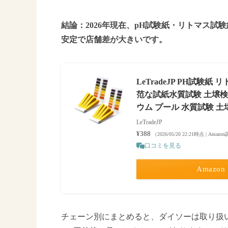
結論：2026年現在、pH試験紙・リトマス試
安定で店舗差が大きいです。
LeTradeJP PH試験紙 
范な試紙水質試験 土壌検
ウム プール 水質試験 土壌
LeTradeJP
¥388
（2026/05/20 22:21時点 | Amaz
口コミを見る
Amazon
チェーン別にまとめると、ダイソーは取り扱い