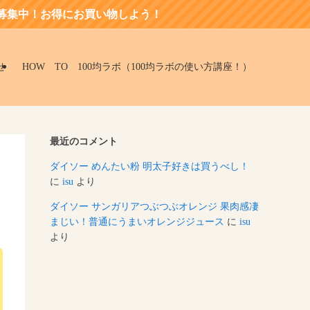
お得にお買い物しよう！
せ
HOW TO 100均ラボ（100均ラボの使い方講座！）
最近のコメント
ソ
ダイソー めんたい粉 明太子好きは買うべし！
に
isu
より
ダイソー サンガリアつぶつぶオレンジ 果肉感凄
まじい！普通にうまいオレンジジュース
に
isu
より