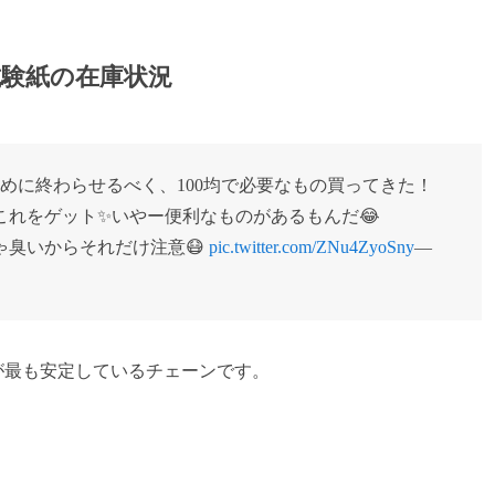
試験紙の在庫状況
めに終わらせるべく、100均で必要なもの買ってきた！
これをゲット✨いやー便利なものがあるもんだ😂
ゃ臭いからそれだけ注意😷
pic.twitter.com/ZNu4ZyoSny
—
いが最も安定しているチェーンです。