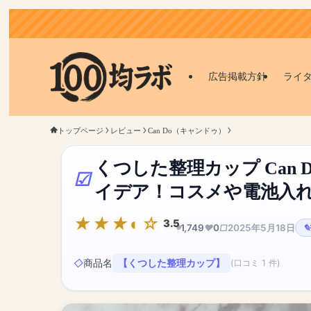
広告掲載方針
ライ
トップページ
レビュー
Can Do（キャンドゥ）
くつした整理カップ Can
イデア！コスメや電池入
3.5
1,749
0
2025年5月18日
商品名
【くつした整理カップ】
(口コミ 1 件)