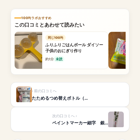
100均ラボおすすめ
この口コミとあわせて読みたい
同じ100均
ふりふりごはんボール ダイソー
子供のおにぎり作り
約1分
未読
前の口コミへ
たためるつめ替えボトル（…
次の口コミへ
ペイントマーカー細字 銀…