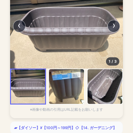
1 / 3
100kinlab.jp
※画像や動画の引用はURL記載をお願いします
【ダイソー】
【100円～199円】
【14. ガーデニング】