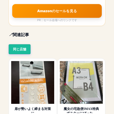
Amazonのセールを見る
PR：セール会場へのリンクです
関連記事
同じ店舗
扉が勢いよく締まる対策
魔女の宅急便IMAX特典
に
ポスターにぴった…