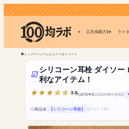
広告掲載方針
ライ
トップページ
レビュー
ダイソー
シリコーン耳栓 ダイソー 
利なアイテム！
3.0
1,870
0
2025年5月9日
商品名
【シリコーン耳栓】
(口コミ 1 件)