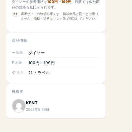
ダイソーの参考価格は
100円～199円
。通販では似た商
品の価格も見比べられます。
通販サイトの検索結果です。掲載商品と同一とは限り
PR
ません。価格・送料はリンク先で確認してください。
商品情報
店舗
ダイソー
金額
100円～199円
タグ
21.トラベル
投稿者
KENT
2025年5月9日