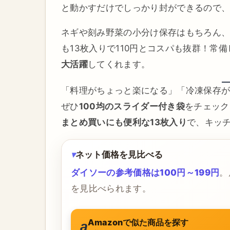
と動かすだけでしっかり封ができるので
ネギや刻み野菜の小分け保存はもちろん
も13枚入りで110円とコスパも抜群！常
大活躍
してくれます。
「料理がちょっと楽になる」「冷凍保存
ぜひ
100均のスライダー付き袋
をチェック
まとめ買いにも便利な13枚入り
で、キッ
ネット価格を見比べる
ダイソーの参考価格は100円～199円
。
を見比べられます。
Amazonで似た商品を探す