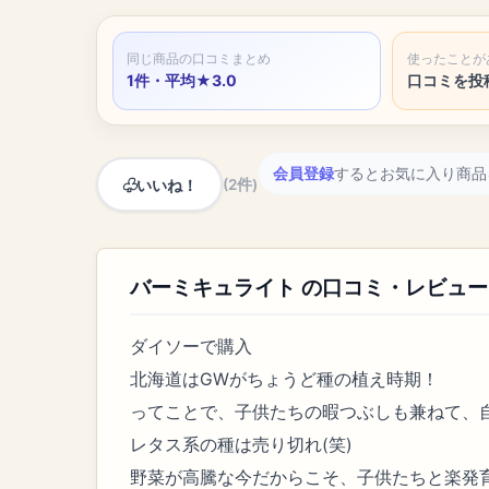
同じ商品の口コミまとめ
使ったことが
1件・平均★3.0
口コミを投
会員登録
するとお気に入り商品
いいね！
(2件)
バーミキュライト の口コミ・レビュー
ダイソーで購入
北海道はGWがちょうど種の植え時期！
ってことで、子供たちの暇つぶしも兼ねて、
レタス系の種は売り切れ(笑)
野菜が高騰な今だからこそ、子供たちと楽発