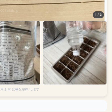
100kinlab.jp
1 / 3
引用はURL記載をお願いします
】