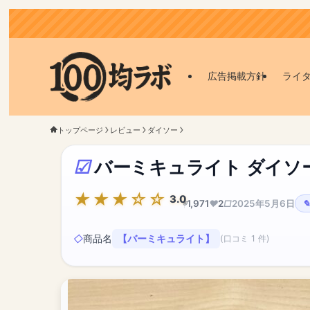
広告掲載方針
ライ
トップページ
レビュー
ダイソー
バーミキュライト ダイソ
3.0
1,971
2
2025年5月6日
商品名
【バーミキュライト】
(口コミ 1 件)