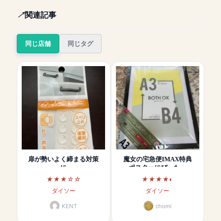
関連記事
同じ店舗
同じタグ
扉が勢いよく締まる対策
魔女の宅急便IMAX特典
に
ポスターにぴった…
ダイソー
ダイソー
KENT
chomi