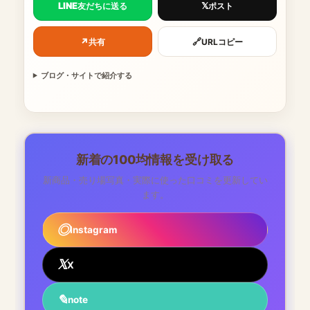
LINE
𝕏
友だちに送る
ポスト
↗
🔗
共有
URLコピー
ブログ・サイトで紹介する
新着の100均情報を受け取る
新商品・売り場写真・実際に使った口コミを更新してい
ます。
Instagram
X
note