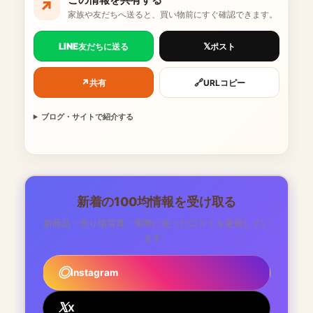
↗
家族や友だちへ送ると、買い物前にすぐ確認できます。
LINE
𝕏
友だちに送る
ポスト
↗
🔗
共有
URLコピー
ブログ・サイトで紹介する
新着の100均情報を受け取る
新商品・売り場写真・実際に使った口コミを更新してい
ます。
Instagram
X