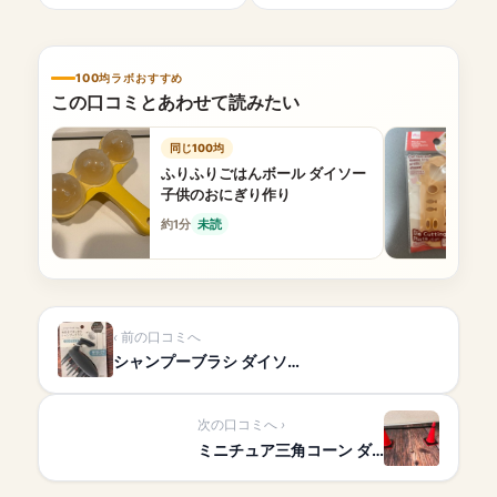
100均ラボおすすめ
この口コミとあわせて読みたい
同じ100均
ふりふりごはんボール ダイソー
子供のおにぎり作り
約1分
未読
前の口コミへ
シャンプーブラシ ダイソ…
次の口コミへ
ミニチュア三角コーン ダ…