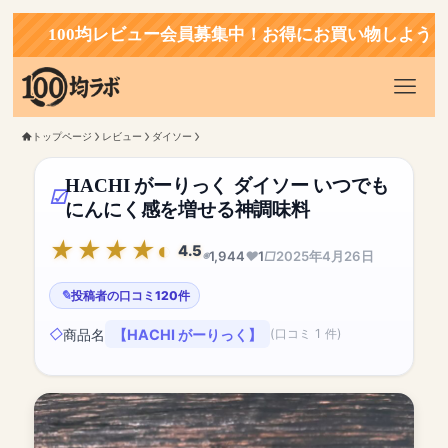
100均レビュー会員募集中！お得にお買い物しよう！
トップページ
レビュー
ダイソー
HACHI がーりっく ダイソー いつでも
にんにく感を増せる神調味料
4.5
1,944
1
2025年4月26日
投稿者の口コミ120件
商品名
【HACHI がーりっく】
(口コミ 1 件)