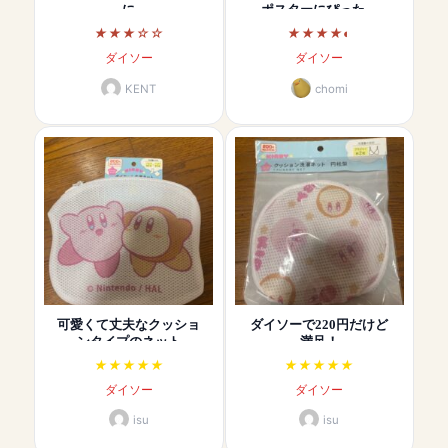
に
ポスターにぴった…
ダイソー
ダイソー
KENT
chomi
可愛くて丈夫なクッショ
ダイソーで220円だけど
ンタイプのネット
満足！
ダイソー
ダイソー
isu
isu