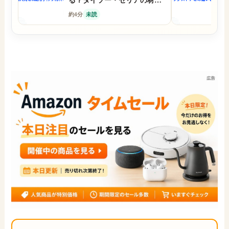
る？ダイソー・セリアの材料
レ
と3歳・7歳別の選び方は？
ー
約4分
未読
約
ス